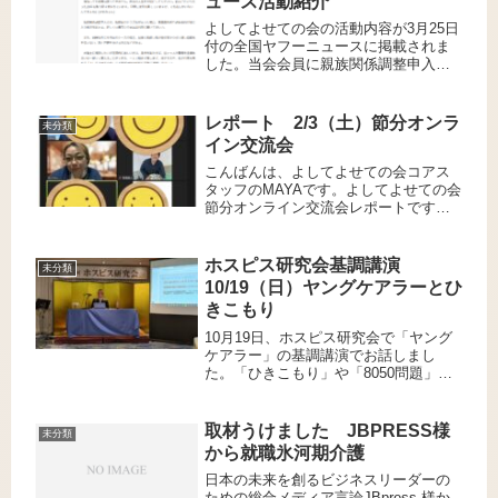
ュース活動紹介
よしてよせての会の活動内容が3月25日
付の全国ヤフーニュースに掲載されま
した。当会会員に親族関係調整申入に
ついてアドバイスし解決に至りまし
た。
レポート 2/3（土）節分オンラ
未分類
イン交流会
こんばんは、よしてよせての会コアス
タッフのMAYAです。よしてよせての会
節分オンライン交流会レポートです。
鬼は外、福は内!!!今回の節分オンライ
ン交流会も私、MAYAが担当し7名の
方々が参加されました。2024年恵方に
ホスピス研究会基調講演
未分類
向かって 恵方巻を食...
10/19（日）ヤングケアラーとひ
きこもり
10月19日、ホスピス研究会で「ヤング
ケアラー」の基調講演でお話しまし
た。「ひきこもり」や「8050問題」と
共に考えました。
取材うけました JBPRESS様
未分類
から就職氷河期介護
日本の未来を創るビジネスリーダーの
ための総合メディア言論JBpress 様か