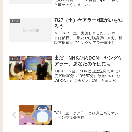
ら取材をうけました。
7/27（土）ケアラー×障がいを知
未分類
ろう
※ 7/27（土）実施しました。レポー
トは後日。→取材•支援•講演に加え、相
談支援補助でヤングケアラー事案に関
わるケースが増えました。しかし、き
ょうだいが6.7割を占めるのはほぼ知ら
れていません。そこで、啓発イベント
出演 NHKひめDON ヤングケ
未分類
（セミナーと交流会)を開...
アラー、あなたのそばにも
1月20日（金）NHK松山放送局で月に1
度19時30分～19時57分に放送中の「ひ
めDON」にスタジオ出演。全国は20時
からNHKプラスで2月3日まで配信中で
す。ヤングケアラーの発見の仕方、声
のかけ方、支援の難しさなどを11年の
介護経験を交...
7/21（金）ケアラーとひきこもりオン
ライン交流会開催