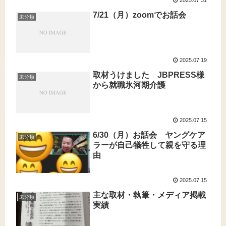
2025.07.31
7/21（月）zoomでお話会
未分類
2025.07.19
取材うけました JBPRESS様
未分類
から就職氷河期介護
2025.07.15
6/30（月）お話会 ヤングケア
未分類
ラーが自己犠牲して親を守る理
由
2025.07.15
主な取材・執筆・メディア掲載
未分類
実績