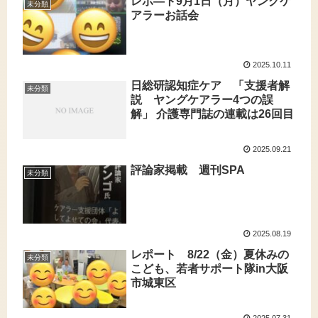
レポ―ト9月1日（月）ヤングケ
未分類
アラーお話会
2025.10.11
日総研認知症ケア 「支援者解
未分類
説 ヤングケアラー4つの誤
解」 介護専門誌の連載は26回目
2025.09.21
評論家掲載 週刊SPA
未分類
2025.08.19
レポート 8/22（金）夏休みの
未分類
こども、若者サポート隊in大阪
市城東区