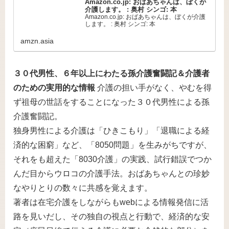
Amazon.co.jp: おばあちゃんは、ぼくが
介護します。 : 奥村 シンゴ: 本
Amazon.co.jp: おばあちゃんは、ぼくが介護
します。 : 奥村 シンゴ: 本
amzn.asia
３０代男性、６年以上にわたる孫介護奮闘記＆介護者
のための実用的な情報
介護の担い手がなく、やむを得
ず祖母の世話をすることになった３０代男性による孫
介護奮闘記。
独身男性による介護は「ひきこもり」「退職による経
済的な困窮」など、「8050問題」を生みがちですが、
それをも超えた「8030介護」の実践、試行錯誤でつか
んだ目からウロコの介護手法。おばあちゃんとの珍妙
なやりとりの数々に共感を覚えます。
著者は在宅介護をしながらもwebによる情報発信に活
路を見いだし、その独自の視点と行動で、経済的な安