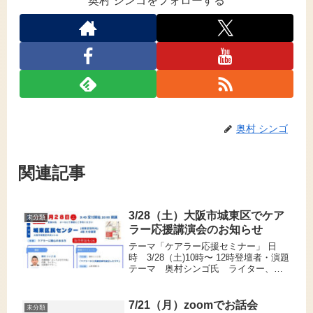
奥村 シンゴをフォローする
奥村 シンゴ
関連記事
3/28（土）大阪市城東区でケア
未分類
ラー応援講演会のお知らせ
テーマ「ケアラー応援セミナー」 日
時 3/28（土)10時〜 12時登壇者・演題
テーマ 奥村シンゴ氏 ライター、よ
してよせての会代表他。「ケアラーか
ら支援団体を設立したワケ」山浦隆章
氏 「ケアと仕事の両立」酒井清旭氏
7/21（月）zoomでお話会
未分類