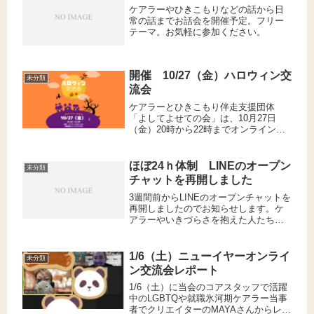
「ヤングケアラーだった私...
ケアラーやひきこもりなどの話から日
常の話までお話会を開催予定。フリー
テーマ。お気軽に参加ください。
開催 10/27（金）ハロウィン交
未分類
流会
ケアラーとひきこもり伴走支援団体
「よしてよせての会」は、10月27日
（金）20時から22時までオンラインで
ハロウィン交流会を実施します。皆さ
ん、好きな格好に変装して登場してく
ださい。（任意）これまで「クリスマ
ほぼ24ｈ体制 LINEのオープン
未分類
ス会」や「ヤングケアラー成人式電...
チャットを再開しました
3週間前からLINEのオープンチャットを
再開しましたのでお知らせします。ケ
アラーやいきづらさを抱えた人たちが
悩み、相談、情報共有から日常のたわ
いもない雑談（今日は携帯の値段がど
うこうの話題で盛り上がってた 笑）
1/6（土）ニューイヤーオンライ
未分類
のため連日200～300の投稿...
ン交流会レポート
1/6（土）に当会のコアスタッフで活躍
中のLGBTQや就職氷河期ケアラー当事
者でクリエイターのMAYAさんからレポ