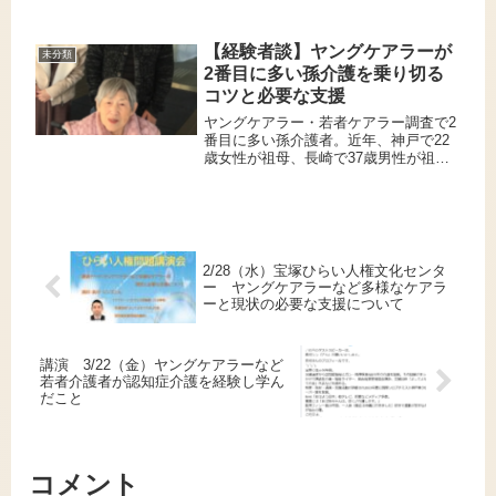
ートが届きましたので掲示します。皆
様、明けましておめでとうございま
す。 本年もよろしくお願いいたしま
【経験者談】ヤングケアラーが
未分類
す。旧年は皆様のご声援とご...
2番目に多い孫介護を乗り切る
コツと必要な支援
ヤングケアラー・若者ケアラー調査で2
番目に多い孫介護者。近年、神戸で22
歳女性が祖母、長崎で37歳男性が祖母
を殺害。独特の背景や家庭環境から必
要な支援を解説。殺人が発生した時だ
け話題になりがちです。今後、少子高
齢化や核家族化が急進行し、孫介...
2/28（水）宝塚ひらい人権文化センタ
ー ヤングケアラーなど多様なケアラ
ーと現状の必要な支援について
講演 3/22（金）ヤングケアラーなど
若者介護者が認知症介護を経験し学ん
だこと
コメント