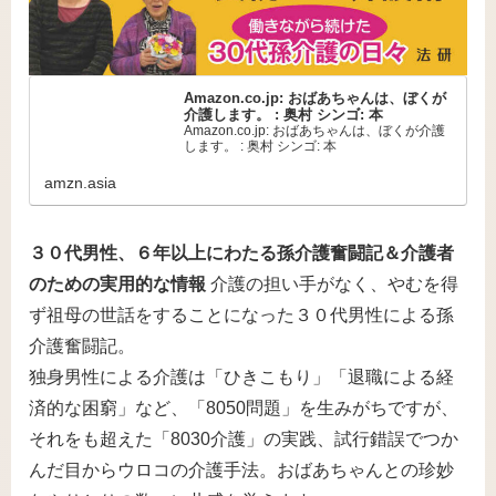
Amazon.co.jp: おばあちゃんは、ぼくが
介護します。 : 奥村 シンゴ: 本
Amazon.co.jp: おばあちゃんは、ぼくが介護
します。 : 奥村 シンゴ: 本
amzn.asia
３０代男性、６年以上にわたる孫介護奮闘記＆介護者
のための実用的な情報
介護の担い手がなく、やむを得
ず祖母の世話をすることになった３０代男性による孫
介護奮闘記。
独身男性による介護は「ひきこもり」「退職による経
済的な困窮」など、「8050問題」を生みがちですが、
それをも超えた「8030介護」の実践、試行錯誤でつか
んだ目からウロコの介護手法。おばあちゃんとの珍妙