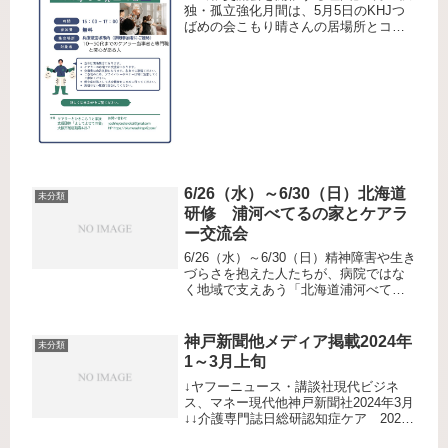
独・孤立強化月間は、5月5日のKHJつ
ばめの会こもり晴さんの居場所とコラ
ボ徳島出張講演会・調理会に続き、5月
24日（土）に第二弾を開催。今回は、
兵庫県宝塚市内で「出張ケアラーホー
ムパーティー」を開きました...
6/26（水）～6/30（日）北海道
未分類
研修 浦河べてるの家とケアラ
ー交流会
6/26（水）～6/30（日）精神障害や生き
づらさを抱えた人たちが、病院ではな
く地域で支えあう「北海道浦河べてる
の家」と北海道に住み以前から知り合
いのケアラー交流会を実施しました。
詳細は下記に記していますのでよけれ
神戸新聞他メディア掲載2024年
未分類
ばご覧ください。
1～3月上旬
↓ヤフーニュース・講談社現代ビジネ
ス、マネー現代他神戸新聞社2024年3月
↓↓介護専門誌日総研認知症ケア 2024
年3月