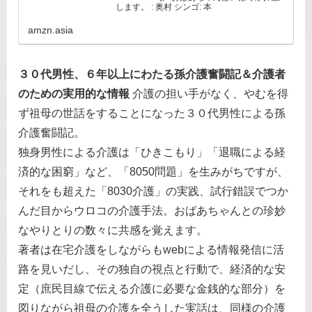
します。 : 奥村 シンゴ: 本
amzn.asia
３０代男性、６年以上にわたる孫介護奮闘記＆介護者
のための実用的な情報
介護の担い手がなく、やむを得
ず祖母の世話をすることになった３０代男性による孫
介護奮闘記。
独身男性による介護は「ひきこもり」「退職による経
済的な困窮」など、「8050問題」を生みがちですが、
それをも超えた「8030介護」の実践、試行錯誤でつか
んだ目からウロコの介護手法。おばあちゃんとの珍妙
なやりとりの数々に共感を覚えます。
著者は在宅介護をしながらもwebによる情報発信に活
路を見いだし、その独自の視点と行動で、経済的な安
定（庶民目線で伝える介護に必要な金銭的な部分）を
図りながら祖母の介護を全うした実話は、同様の介護