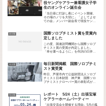
役ヤングケアラー兼看護女子学
生のオンライン誕生会
「当日昼に打診し夜にイベント開催、
その場のノリを大切に」「よしてよせ
ての会」メンバー副会長で現役ヤング
ケアラー兼現在も看護女子学生のオン
ライン誕生会を開きました。私が、
「今日、20歳の誕生日やろ？オンライ
国際ソロプチミスト賞を受賞内
未分類
ンやけど誕生会やらへん」と突然打
定しました
診。...
この度、国連諮問機関から国際ソロプ
チミスト賞の受賞が内定しました。
「幸せ運べるように」を作詞の臼井真
氏、作家岸田奈美さんのお母様岸田ひ
ろ実さんなどが受賞した歴史と名誉あ
る賞です。 私を支えていただいている
毎日新聞掲載 国際ソロプチミ
未分類
「よしてよせての会」の皆様本当にあ
スト賞受賞
り...
昨日、芦屋市内で公益財団法人ソロプ
チミスト日本財団 神戸東 国際ソロ
プチミストクローバー賞の表彰式があ
りました。表彰者は全部で4名。美術が
とても上手な女子高生や20代前半で海
外災害復興を支援するなど将来有望な
レポート 5/24（土）出張宝塚
未分類
若者の中におじさんが一人。笑表彰...
ケアラーホームパーティー
「出張交流会を開催する理由」5月の孤